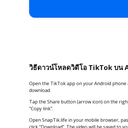
วิธีดาวน์โหลดวิดีโอ TikTok บน
Open the TikTok app on your Android phone a
download.
Tap the Share button (arrow icon) on the right
"Copy link".
Open SnapTik.life in your mobile browser, paste
click "Download". The video will be saved to y