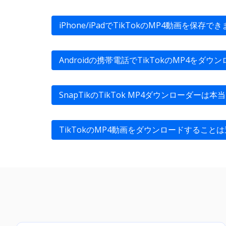
iPhone/iPadでTikTokのMP4動画を保存で
はい、できます。 TikTokアプリを開き、
ピー」を選択して動画リンクを取得します。iO
Androidの携帯電話でTikTokのMP4をダ
ることが推奨されています。
SnapTikのTikTok MP4セーバーは、A
Androidアプリをダウンロードすることもで
SnapTikのTikTok MP4ダウンローダーは
はい。 SnapTikは常にユーザーに対して
TikTokのMP4動画をダウンロードすること
いいえ。 SnapTikは常に合法なサービスです