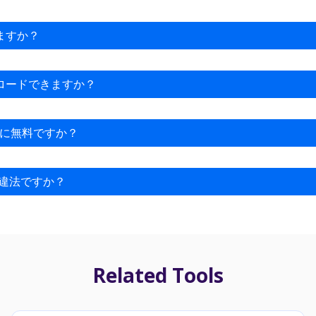
きますか？
ダウンロードしたい動画があるTikTokプロファイルに移動し
Sデバイスでは、TikTokをMP4ファイルにエラーなくダウ
ウンロードできますか？
ndroidデバイスでも同じように動作します。より満足のいくダウンロー
きます。
本当に無料ですか？
無料です。これを変更する意図はありません
は違法ですか？
。
Related Tools